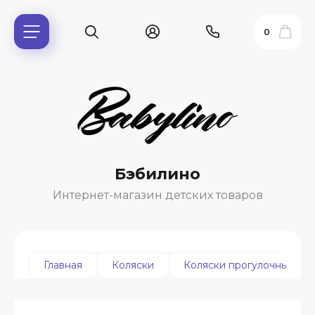
0
Бэбилино
Интернет-магазин детских товаров
ь?
Главная
Коляски
Коляски прогулочные
ия